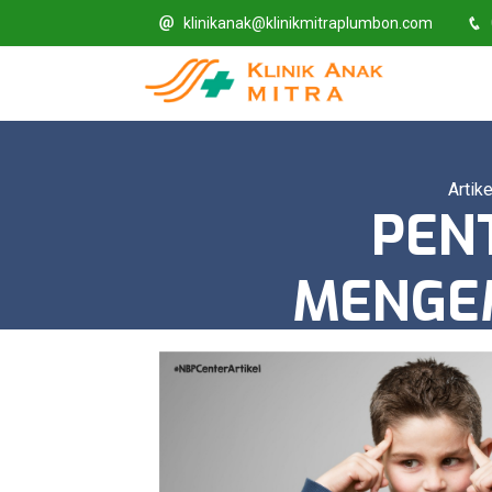
klinikanak@klinikmitraplumbon.com
Artike
PEN
MENGE
KETERAMP
EKSEKUTIF 