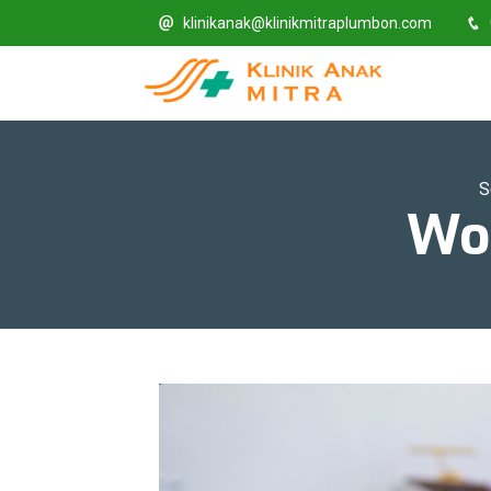
klinikanak@klinikmitraplumbon.com
S
Wo