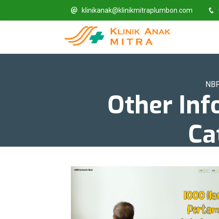
klinikanak@klinikmitraplumbon.com
NBP
Other Inf
Ca