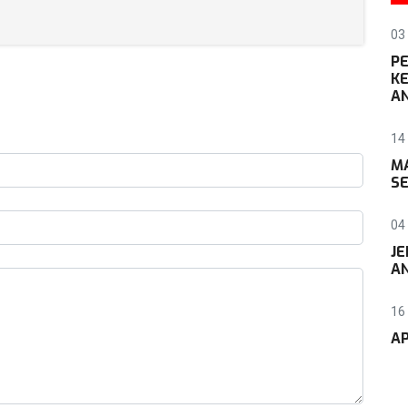
03
P
KE
AN
14
M
SE
04 
JE
AN
16
AP