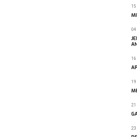
15 
M
04 
JE
AN
16
AP
19
ME
21
G
23