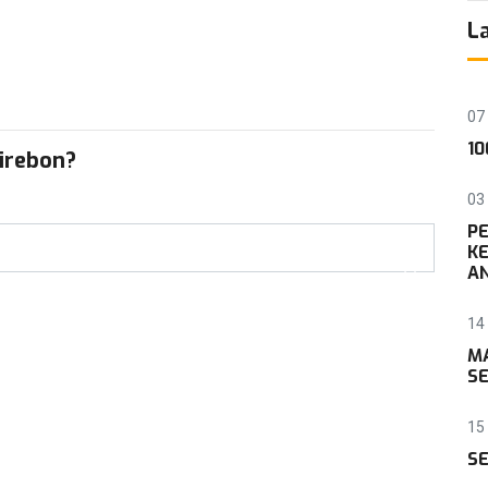
L
07
10
Cirebon?
03
P
KE
AN
14
M
SE
15 
SE