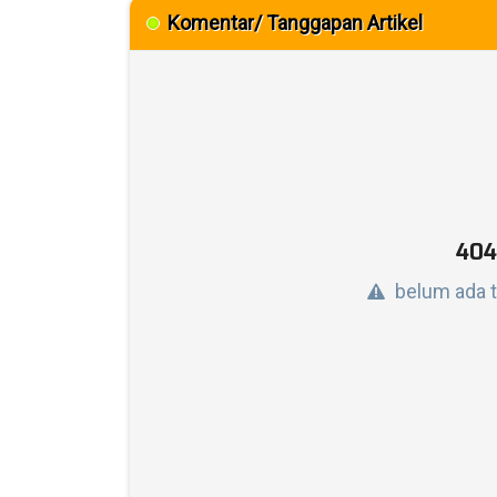
Komentar/ Tanggapan Artikel
404
belum ada 