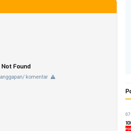
 Not Found
tanggapan/ komentar
P
07
10
PO